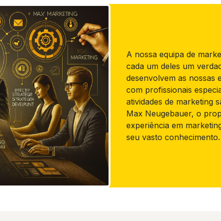
A nossa equipa de marketi
cada um deles um verdade
desenvolvem as nossas e
com profissionais especi
atividades de marketing s
Max Neugebauer, o propri
experiência em marketing
seu vasto conhecimento.