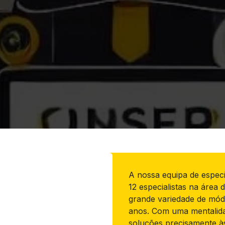
A nossa equipa de especi
12 especialistas na áre
grande variedade de mód
anos. Com uma mentalida
soluções precisamente às