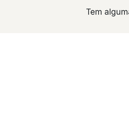
Tem alguma
O seu nome
*
Número de telefone
O seu e-mail
*
A sua empresa
*
Assunto
*
K-PRO
A sua pergunta
*