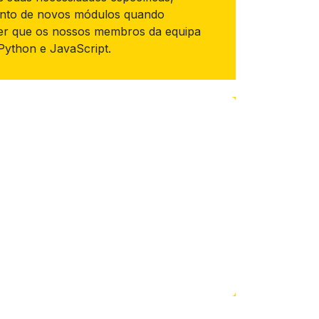
ento de novos módulos quando
er que os nossos membros da equipa
ython e JavaScript.