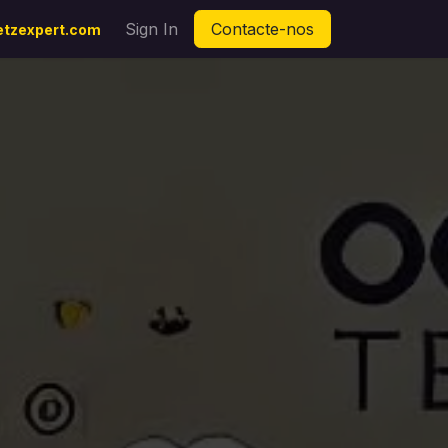
m
Sign In
Contacte-nos
etzexpert.com